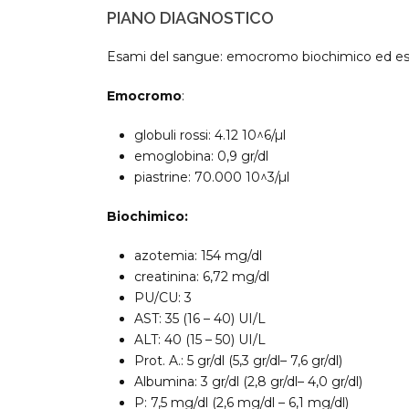
PIANO DIAGNOSTICO
Esami del sangue: emocromo biochimico ed es
Emocromo
:
globuli rossi: 4.12 10^6/µl
emoglobina: 0,9 gr/dl
piastrine: 70.000 10^3/µl
Biochimico:
azotemia: 154 mg/dl
creatinina: 6,72 mg/dl
PU/CU: 3
AST: 35 (16 – 40) UI/L
ALT: 40 (15 – 50) UI/L
Prot. A.: 5 gr/dl (5,3 gr/dl– 7,6 gr/dl)
Albumina: 3 gr/dl (2,8 gr/dl– 4,0 gr/dl)
P: 7,5 mg/dl (2,6 mg/dl – 6,1 mg/dl)