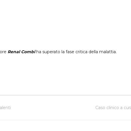
tore
Renal Combi
ha superato la fase critica della malattia.
alenti
Caso clinico a cur