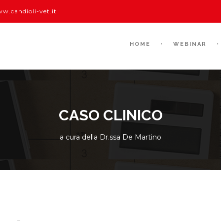
w.candioli-vet.it
HOME
WEBINAR
CASO CLINICO
a cura della Dr.ssa De Martino