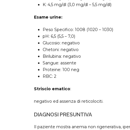
K: 4,5 mg/dl (3,0 mg/dl – 5,5 mg/dl)
Esame urine:
Peso Specifico: 1008 (1020 – 1030)
pH: 6,5 (5,5 – 7,0)
Glucosio: negativo
Chetoni: negativo
Birilubina: negativo
Sangue: assente
Proteine: 100 neg
RBC: 2
Striscio ematico
:
negativo ed assenza di reticolociti.
DIAGNOSI PRESUNTIVA
Il paziente mostra anemia non rigenerativa, ipe