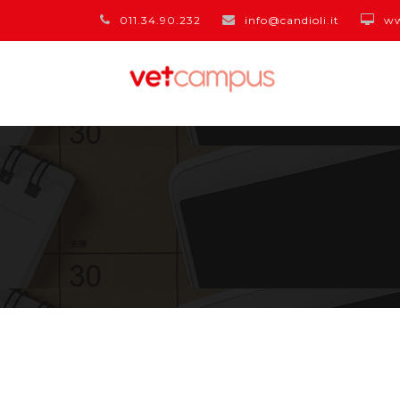
011.34.90.232
info@candioli.it
ww