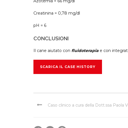
Azotemia = 66 mg/dl
Creatinina = 0,78 mg/dl
pH = 6
CONCLUSIONI
Il cane aiutato con
fluidoterapia
e con integra
SCARICA IL CASE HISTORY
Caso clinico a cura della Dott.ssa Paola V