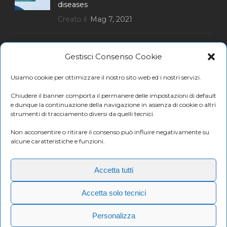
diseases
Creato il
Mag 7, 2021
Gestisci Consenso Cookie
ISCRIVITI ALLA NEWSLETTER
Usiamo cookie per ottimizzare il nostro sito web ed i nostri servizi.
Chiudere il banner comporta il permanere delle impostazioni di default
e dunque la continuazione della navigazione in assenza di cookie o altri
strumenti di tracciamento diversi da quelli tecnici.
Ricevi promozioni e le ultime news Candioli
Non acconsentire o ritirare il consenso può influire negativamente su
Iscriviti
alcune caratteristiche e funzioni.
Accetta tutti
CANDIOLI Srl
Accetta solo tecnici
Codice Fiscale e P.Iva: 10358790011
Privacy Policy
-
Cookie Policy
Personalizza
Powered by
Euchia
Web Marketing