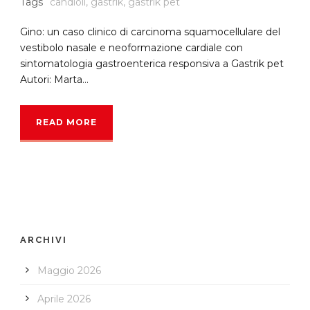
Tags
candioli
,
gastrik
,
gastrik pet
Gino: un caso clinico di carcinoma squamocellulare del
vestibolo nasale e neoformazione cardiale con
sintomatologia gastroenterica responsiva a Gastrik pet
Autori: Marta...
READ MORE
ARCHIVI
Maggio 2026
Aprile 2026