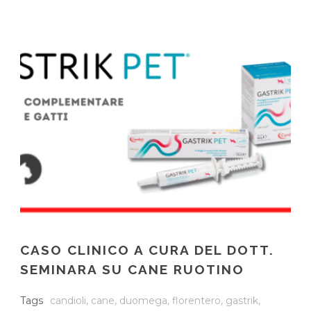
CASO CLINICO A CURA DEL DOTT.
SEMINARA SU CANE RUOTINO
Tags
candioli
,
cane
,
duomega
,
florentero
,
gastrik
,