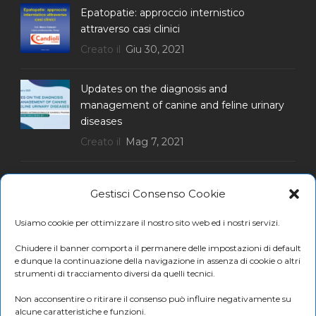
Epatopatie: approccio internistico
attraverso casi clinici
Creato il
Giu 30, 2021
Updates on the diagnosis and
management of canine and feline urinary
diseases
Creato il
Mag 7, 2021
Gestisci Consenso Cookie
ISCRIVITI ALLA NEWSLETTER
Usiamo cookie per ottimizzare il nostro sito web ed i nostri servizi.
Chiudere il banner comporta il permanere delle impostazioni di default
e dunque la continuazione della navigazione in assenza di cookie o altri
strumenti di tracciamento diversi da quelli tecnici.
Ricevi promozioni e le ultime news Candioli
Non acconsentire o ritirare il consenso può influire negativamente su
Iscriviti
alcune caratteristiche e funzioni.