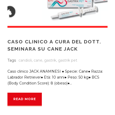
CASO CLINICO A CURA DEL DOTT.
SEMINARA SU CANE JACK
Tags
candioli
,
cane
,
gastrik
,
gastrik pet
Caso clinico JACK ANAMNESI ● Specie: Cane● Razza:
Labrador Retriever● Età: 10 anni● Peso: 50 kg● BCS
(Body Condition Score): 8 (obeso)●...
READ MORE