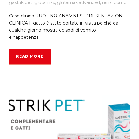
gastrik pet
,
glutamax
,
glutamax advanced
,
renal combi
Caso clinico RUOTINO ANAMNESI PRESENTAZIONE
CLINICA Il gatto è stato portato in visita poiché da
qualche giorno mostra episodi di vomito
einappetenza;...
READ MORE