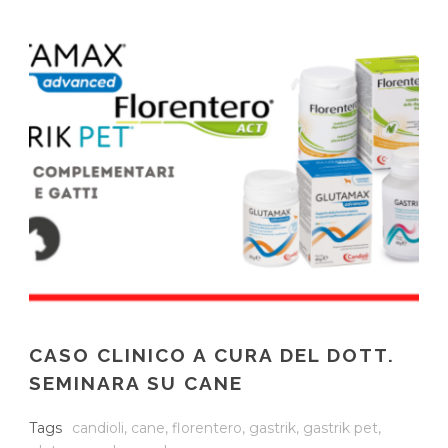
CASO CLINICO A CURA DEL DOTT.
SEMINARA SU CANE
Tags
candioli
,
cane
,
florentero
,
gastrik
,
gastrik pet
,