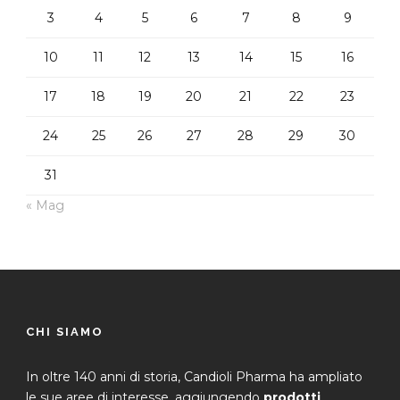
3
4
5
6
7
8
9
10
11
12
13
14
15
16
17
18
19
20
21
22
23
24
25
26
27
28
29
30
31
« Mag
CHI SIAMO
In oltre 140 anni di storia, Candioli Pharma ha ampliato
le sue aree di interesse, aggiungendo
prodotti